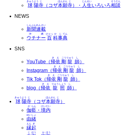
きゅう
よう
じ
ほん
がん
じ
じん
せい
そう
だん
球
陽
寺
（コザ
本
願
寺
）・
人
生
いろいろ
相
談
NEWS
しん
ぶん
れん
さい
新
聞
連
載
沖縄
ひゃっ
か
じ
てん
ウチナー
百
科
事
典
SNS
き
え
ごう
りゅう
し
YouTube（
帰
依
剛
龍
師
）
き
え
ごう
りゅう
し
Instagram（
帰
依
剛
龍
師
）
き
え
ごう
りゅう
し
Tik Tok（
帰
依
剛
龍
師
）
き
え
りゅう
しょう
し
blog（
帰
依
龍
照
師
）
きゅう
よう
じ
ほん
がん
じ
球
陽
寺
（コザ
本
願
寺
）
が
らん
けい
だい
伽
藍
・
境
内
ゆい
しょ
由
緒
えん
ぎ
縁
起
じ
ほう
か
ほう