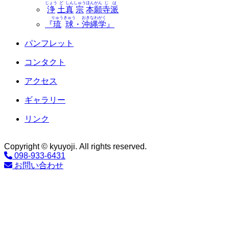
じょう
ど
しん
しゅう
ほん
がん
じ
は
浄
土
真
宗
本
願
寺
派
りゅう
きゅう
おき
なわ
がく
『
琉
球
・
沖
縄
学
』
パンフレット
コンタクト
アクセス
ギャラリー
リンク
Copyright © kyuyoji. All rights reserved.
098-933-6431
お問い合わせ