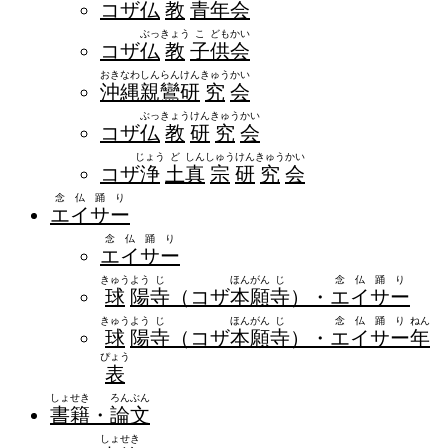
コザ
仏
教
青
年
会
ぶっ
きょう
こ
ども
かい
コザ
仏
教
子
供
会
おき
なわ
しん
らん
けん
きゅう
かい
沖
縄
親
鸞
研
究
会
ぶっ
きょう
けん
きゅう
かい
コザ
仏
教
研
究
会
じょう
ど
しん
しゅう
けん
きゅう
かい
コザ
浄
土
真
宗
研
究
会
念仏踊り
エイサー
念仏踊り
エイサー
きゅう
よう
じ
ほん
がん
じ
念仏踊り
球
陽
寺
（コザ
本
願
寺
）・
エイサー
きゅう
よう
じ
ほん
がん
じ
念仏踊り
ねん
球
陽
寺
（コザ
本
願
寺
）・
エイサー
年
ぴょう
表
しょ
せき
ろん
ぶん
書
籍
・
論
文
しょ
せき