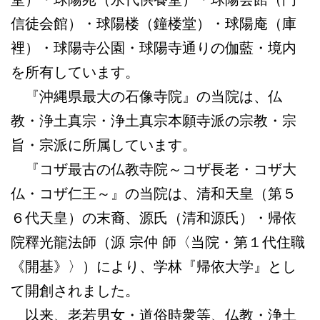
信徒会館）・球陽楼（鐘楼堂）・球陽庵（庫
裡）・球陽寺公園・球陽寺通りの伽藍・境内
を所有しています。
『沖縄県最大の石像寺院』の当院は、仏
教・浄土真宗・浄土真宗本願寺派の宗教・宗
旨・宗派に所属しています。
『コザ最古の仏教寺院～コザ長老・コザ大
仏・コザ仁王～』の当院は、清和天皇（第５
６代天皇）の末裔、源氏（清和源氏）・帰依
院釋光龍法師（源 宗仲 師〈当院・第１代住職
《開基》〉）により、学林『帰依大学』とし
て開創されました。
以来、老若男女・道俗時衆等、仏教・浄土