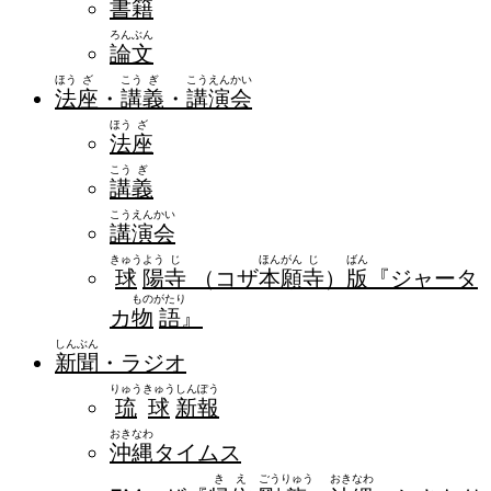
書
籍
ろん
ぶん
論
文
ほう
ざ
こう
ぎ
こう
えん
かい
法
座
・
講
義
・
講
演
会
ほう
ざ
法
座
こう
ぎ
講
義
こう
えん
かい
講
演
会
きゅう
よう
じ
ほん
がん
じ
ばん
球
陽
寺
（コザ
本
願
寺
）
版
『ジャータ
もの
がたり
カ
物
語
』
しん
ぶん
新
聞
・ラジオ
りゅう
きゅう
しん
ぽう
琉
球
新
報
おき
なわ
沖
縄
タイムス
き
え
ごう
りゅう
おき
なわ