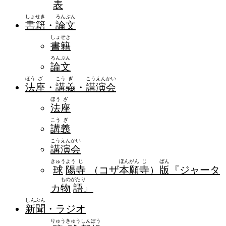
表
しょ
せき
ろん
ぶん
書
籍
・
論
文
しょ
せき
書
籍
ろん
ぶん
論
文
ほう
ざ
こう
ぎ
こう
えん
かい
法
座
・
講
義
・
講
演
会
ほう
ざ
法
座
こう
ぎ
講
義
こう
えん
かい
講
演
会
きゅう
よう
じ
ほん
がん
じ
ばん
球
陽
寺
（コザ
本
願
寺
）
版
『ジャータ
もの
がたり
カ
物
語
』
しん
ぶん
新
聞
・ラジオ
りゅう
きゅう
しん
ぽう