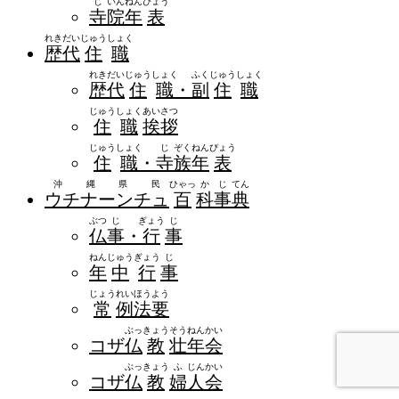
じ
いん
ねん
ぴょう
寺
院
年
表
れき
だい
じゅう
しょく
歴
代
住
職
れき
だい
じゅう
しょく
ふく
じゅう
しょく
歴
代
住
職
・
副
住
職
じゅう
しょく
あい
さつ
住
職
挨
拶
じゅう
しょく
じ
ぞく
ねん
ぴょう
住
職
・
寺
族
年
表
沖縄県民
ひゃっ
か
じ
てん
ウチナーンチュ
百
科
事
典
ぶつ
じ
ぎょう
じ
仏
事
・
行
事
ねん
じゅう
ぎょう
じ
年
中
行
事
じょう
れい
ほう
よう
常
例
法
要
ぶっ
きょう
そう
ねん
かい
コザ
仏
教
壮
年
会
ぶっ
きょう
ふ
じん
かい
コザ
仏
教
婦
人
会