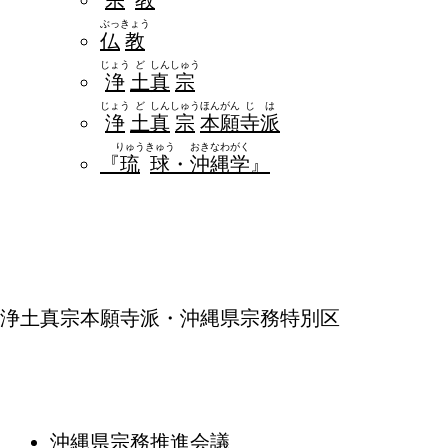
ぶっ
きょう
仏
教
じょう
ど
しん
しゅう
浄
土
真
宗
じょう
ど
しん
しゅう
ほん
がん
じ
は
浄
土
真
宗
本
願
寺
派
りゅう
きゅう
おき
なわ
がく
『
琉
球
・
沖
縄
学
』
浄土真宗本願寺派・沖縄県宗務特別区
沖縄県宗務推進会議