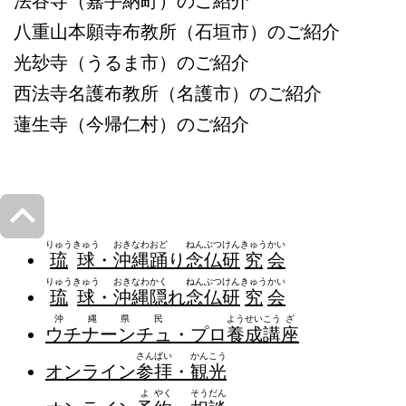
法谷寺（嘉手納町）のご紹介
八重山本願寺布教所（石垣市）のご紹介
光玅寺（うるま市）のご紹介
西法寺名護布教所（名護市）のご紹介
蓮生寺（今帰仁村）のご紹介
りゅう
きゅう
おき
なわ
おど
ねん
ぶつ
けん
きゅう
かい
琉
球
・
沖
縄
踊
り
念
仏
研
究
会
りゅう
きゅう
おき
なわ
かく
ねん
ぶつ
けん
きゅう
かい
琉
球
・
沖
縄
隠
れ
念
仏
研
究
会
沖縄県民
よう
せい
こう
ざ
ウチナーンチュ
・プロ
養
成
講
座
さん
ぱい
かん
こう
オンライン
参
拝
・
観
光
よ
やく
そう
だん