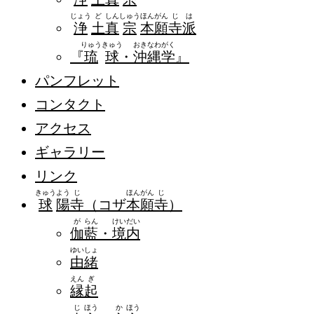
じょう
ど
しん
しゅう
ほん
がん
じ
は
浄
土
真
宗
本
願
寺
派
りゅう
きゅう
おき
なわ
がく
『
琉
球
・
沖
縄
学
』
パンフレット
コンタクト
アクセス
ギャラリー
リンク
きゅう
よう
じ
ほん
がん
じ
球
陽
寺
（コザ
本
願
寺
）
が
らん
けい
だい
伽
藍
・
境
内
ゆい
しょ
由
緒
えん
ぎ
縁
起
じ
ほう
か
ほう