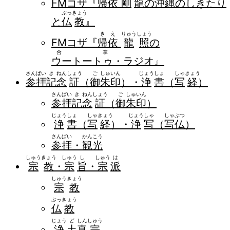
FMコザ『
帰
依
剛
龍
の
沖
縄
のしきたり
ぶっ
きょう
と
仏
教
』
き
え
りゅう
しょう
FMコザ『
帰
依
龍
照
の
合掌
ウートートゥ
・ラジオ』
さん
ぱい
き
ねん
しょう
ご
しゅ
いん
じょう
しょ
しゃ
きょう
参
拝
記
念
証
（
御
朱
印
）・
浄
書
（
写
経
）
さん
ぱい
き
ねん
しょう
ご
しゅ
いん
参
拝
記
念
証
（
御
朱
印
）
じょう
しょ
しゃ
きょう
じょう
しゃ
しゃ
ぶつ
浄
書
（
写
経
）・
浄
写
（
写
仏
）
さん
ぱい
かん
こう
参
拝
・
観
光
しゅう
きょう
しゅう
し
しゅう
は
宗
教
・
宗
旨
・
宗
派
しゅう
きょう
宗
教
ぶっ
きょう
仏
教
じょう
ど
しん
しゅう
浄
土
真
宗