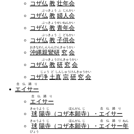
コザ
仏
教
壮
年
会
ぶっ
きょう
ふ
じん
かい
コザ
仏
教
婦
人
会
ぶっ
きょう
せい
ねん
かい
コザ
仏
教
青
年
会
ぶっ
きょう
こ
ども
かい
コザ
仏
教
子
供
会
おき
なわ
しん
らん
けん
きゅう
かい
沖
縄
親
鸞
研
究
会
ぶっ
きょう
けん
きゅう
かい
コザ
仏
教
研
究
会
じょう
ど
しん
しゅう
けん
きゅう
かい
コザ
浄
土
真
宗
研
究
会
念仏踊り
エイサー
念仏踊り
エイサー
きゅう
よう
じ
ほん
がん
じ
念仏踊り
球
陽
寺
（コザ
本
願
寺
）・
エイサー
きゅう
よう
じ
ほん
がん
じ
念仏踊り
ねん
球
陽
寺
（コザ
本
願
寺
）・
エイサー
年
ぴょう