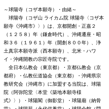
～球陽寺（コザ本願寺）・由緒～
球陽寺（コザ山 ライカム院 球陽寺〈コザ本
願寺《沖縄市》〉）は、京都開創・正嘉２
（１２５８）年（鎌倉時代）、沖縄遷座・昭
和３６（１９６１）年（開創８００年）、浄
土真宗本願寺派（西本願寺）、北米・ハワ
イ・沖縄開教の宗匠寺院です。
全日本仏教会（東京都）・京都仏教会（京
都府）・仏教伝道協会（東京都）・沖縄県宗
教研究会（沖縄市）に加盟する当院は、球陽
院（阿弥陀堂〈本堂《築地本願寺様
式》〉）・球陽閣（御影堂）・球陽廟（納骨
堂）・球陽苑（永代供養堂）・球陽会館（門