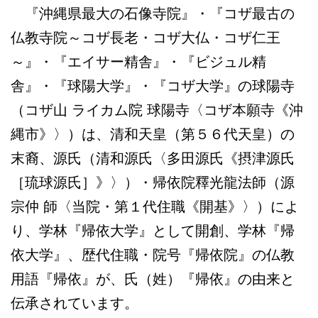
『沖縄県最大の石像寺院』・『コザ最古の
仏教寺院～コザ長老・コザ大仏・コザ仁王
～』・『エイサー精舎』・『ビジュル精
舎』・『球陽大学』・『コザ大学』の球陽寺
（コザ山 ライカム院 球陽寺〈コザ本願寺《沖
縄市》〉）は、清和天皇（第５６代天皇）の
末裔、源氏（清和源氏〈多田源氏《摂津源氏
［琉球源氏］》〉）・帰依院釋光龍法師（源
宗仲 師〈当院・第１代住職《開基》〉）によ
り、学林『帰依大学』として開創、学林『帰
依大学』、歴代住職・院号『帰依院』の仏教
用語『帰依』が、氏（姓）『帰依』の由来と
伝承されています。