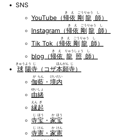
SNS
き
え
ごう
りゅう
し
YouTube（
帰
依
剛
龍
師
）
き
え
ごう
りゅう
し
Instagram（
帰
依
剛
龍
師
）
き
え
ごう
りゅう
し
Tik Tok（
帰
依
剛
龍
師
）
き
え
りゅう
しょう
し
blog（
帰
依
龍
照
師
）
きゅう
よう
じ
ほん
がん
じ
球
陽
寺
（コザ
本
願
寺
）
が
らん
けい
だい
伽
藍
・
境
内
ゆい
しょ
由
緒
えん
ぎ
縁
起
じ
ほう
か
ほう
寺
宝
・
家
宝
じ
けん
か
けん
寺
憲
・
家
憲