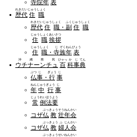
寺
院
年
表
れき
だい
じゅう
しょく
歴
代
住
職
れき
だい
じゅう
しょく
ふく
じゅう
しょく
歴
代
住
職
・
副
住
職
じゅう
しょく
あい
さつ
住
職
挨
拶
じゅう
しょく
じ
ぞく
ねん
ぴょう
住
職
・
寺
族
年
表
沖縄県民
ひゃっ
か
じ
てん
ウチナーンチュ
百
科
事
典
ぶつ
じ
ぎょう
じ
仏
事
・
行
事
ねん
じゅう
ぎょう
じ
年
中
行
事
じょう
れい
ほう
よう
常
例
法
要
ぶっ
きょう
そう
ねん
かい
コザ
仏
教
壮
年
会
ぶっ
きょう
ふ
じん
かい
コザ
仏
教
婦
人
会
ぶっ
きょう
せい
ねん
かい