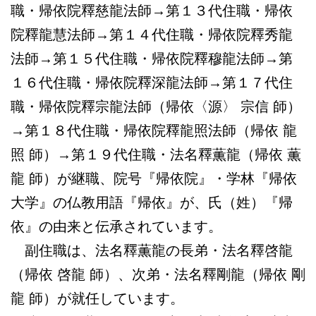
職・帰依院釋慈龍法師→第１３代住職・帰依
院釋龍慧法師→第１４代住職・帰依院釋秀龍
法師→第１５代住職・帰依院釋穆龍法師→第
１６代住職・帰依院釋深龍法師→第１７代住
職・帰依院釋宗龍法師（帰依〈源〉 宗信 師）
→第１８代住職・帰依院釋龍照法師（帰依 龍
照 師）→第１９代住職・法名釋薫龍（帰依 薫
龍 師）が継職、院号『帰依院』・学林『帰依
大学』の仏教用語『帰依』が、氏（姓）『帰
依』の由来と伝承されています。
副住職は、法名釋薫龍の長弟・法名釋啓龍
（帰依 啓龍 師）、次弟・法名釋剛龍（帰依 剛
龍 師）が就任しています。