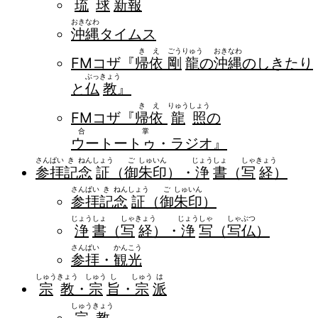
琉
球
新
報
おき
なわ
沖
縄
タイムス
き
え
ごう
りゅう
おき
なわ
FMコザ『
帰
依
剛
龍
の
沖
縄
のしきたり
ぶっ
きょう
と
仏
教
』
き
え
りゅう
しょう
FMコザ『
帰
依
龍
照
の
合掌
ウートートゥ
・ラジオ』
さん
ぱい
き
ねん
しょう
ご
しゅ
いん
じょう
しょ
しゃ
きょう
参
拝
記
念
証
（
御
朱
印
）・
浄
書
（
写
経
）
さん
ぱい
き
ねん
しょう
ご
しゅ
いん
参
拝
記
念
証
（
御
朱
印
）
じょう
しょ
しゃ
きょう
じょう
しゃ
しゃ
ぶつ
浄
書
（
写
経
）・
浄
写
（
写
仏
）
さん
ぱい
かん
こう
参
拝
・
観
光
しゅう
きょう
しゅう
し
しゅう
は
宗
教
・
宗
旨
・
宗
派
しゅう
きょう
宗
教