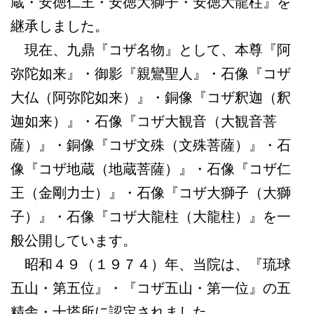
蔵・安徳仁王・安徳大獅子・安徳大龍柱』を
継承しました。
現在、九鼎『コザ名物』として、本尊『阿
弥陀如来』・御影『親鸞聖人』・石像『コザ
大仏（阿弥陀如来）』・銅像『コザ釈迦（釈
迦如来）』・石像『コザ大観音（大観音菩
薩）』・銅像『コザ文殊（文殊菩薩）』・石
像『コザ地蔵（地蔵菩薩）』・石像『コザ仁
王（金剛力士）』・石像『コザ大獅子（大獅
子）』・石像『コザ大龍柱（大龍柱）』を一
般公開しています。
昭和４９（１９７４）年、当院は、『琉球
五山・第五位』・『コザ五山・第一位』の五
精舎・十塔所に認定されました。