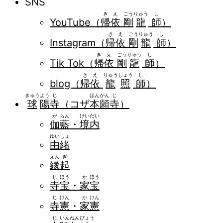
SNS
き
え
ごう
りゅう
し
YouTube（
帰
依
剛
龍
師
）
き
え
ごう
りゅう
し
Instagram（
帰
依
剛
龍
師
）
き
え
ごう
りゅう
し
Tik Tok（
帰
依
剛
龍
師
）
き
え
りゅう
しょう
し
blog（
帰
依
龍
照
師
）
きゅう
よう
じ
ほん
がん
じ
球
陽
寺
（コザ
本
願
寺
）
が
らん
けい
だい
伽
藍
・
境
内
ゆい
しょ
由
緒
えん
ぎ
縁
起
じ
ほう
か
ほう
寺
宝
・
家
宝
じ
けん
か
けん
寺
憲
・
家
憲
じ
いん
ねん
ぴょう