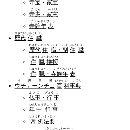
寺
宝
・
家
宝
じ
けん
か
けん
寺
憲
・
家
憲
じ
いん
ねん
ぴょう
寺
院
年
表
れき
だい
じゅう
しょく
歴
代
住
職
れき
だい
じゅう
しょく
ふく
じゅう
しょく
歴
代
住
職
・
副
住
職
じゅう
しょく
あい
さつ
住
職
挨
拶
じゅう
しょく
じ
ぞく
ねん
ぴょう
住
職
・
寺
族
年
表
沖縄県民
ひゃっ
か
じ
てん
ウチナーンチュ
百
科
事
典
ぶつ
じ
ぎょう
じ
仏
事
・
行
事
ねん
じゅう
ぎょう
じ
年
中
行
事
じょう
れい
ほう
よう
常
例
法
要
ぶっ
きょう
そう
ねん
かい