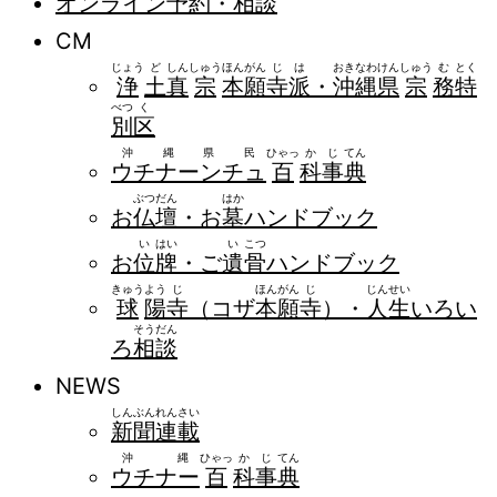
オンライン
予
約
・
相
談
CM
じょう
ど
しん
しゅう
ほん
がん
じ
は
おき
なわ
けん
しゅう
む
とく
浄
土
真
宗
本
願
寺
派
・
沖
縄
県
宗
務
特
べつ
く
別
区
沖縄県民
ひゃっ
か
じ
てん
ウチナーンチュ
百
科
事
典
ぶつ
だん
はか
お
仏
壇
・お
墓
ハンドブック
い
はい
い
こつ
お
位
牌
・ご
遺
骨
ハンドブック
きゅう
よう
じ
ほん
がん
じ
じん
せい
球
陽
寺
（コザ
本
願
寺
）・
人
生
いろい
そう
だん
ろ
相
談
NEWS
しん
ぶん
れん
さい
新
聞
連
載
沖縄
ひゃっ
か
じ
てん
ウチナー
百
科
事
典