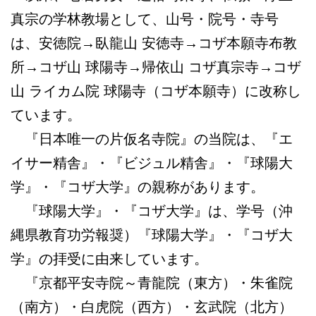
真宗の学林教場として、山号・院号・寺号
は、安徳院→臥龍山 安徳寺→コザ本願寺布教
所→コザ山 球陽寺→帰依山 コザ真宗寺→コザ
山 ライカム院 球陽寺（コザ本願寺）に改称し
ています。
『日本唯一の片仮名寺院』の当院は、『エ
イサー精舎』・『ビジュル精舎』・『球陽大
学』・『コザ大学』の親称があります。
『球陽大学』・『コザ大学』は、学号（沖
縄県教育功労報奨）『球陽大学』・『コザ大
学』の拝受に由来しています。
『京都平安寺院～青龍院（東方）・朱雀院
（南方）・白虎院（西方）・玄武院（北方）