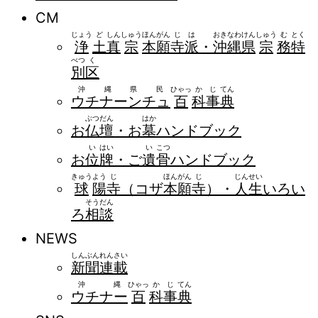
CM
じょう
ど
しん
しゅう
ほん
がん
じ
は
おき
なわ
けん
しゅう
む
とく
浄
土
真
宗
本
願
寺
派
・
沖
縄
県
宗
務
特
べつ
く
別
区
沖縄県民
ひゃっ
か
じ
てん
ウチナーンチュ
百
科
事
典
ぶつ
だん
はか
お
仏
壇
・お
墓
ハンドブック
い
はい
い
こつ
お
位
牌
・ご
遺
骨
ハンドブック
きゅう
よう
じ
ほん
がん
じ
じん
せい
球
陽
寺
（コザ
本
願
寺
）・
人
生
いろい
そう
だん
ろ
相
談
NEWS
しん
ぶん
れん
さい
新
聞
連
載
沖縄
ひゃっ
か
じ
てん
ウチナー
百
科
事
典