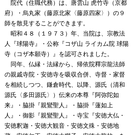
院代（住職代務）は、唐雲山 虎竹寺（京都
府）・烏丸家（藤原北家〈藤原四家〉）の９
師を散見することができます。
昭和４８（１９７３）年、当院は、宗教法
人『球陽寺』・公称『コザ山 ライカム院 球陽
寺（コザ本願寺）』を認可されました。
同年、仏縁・法縁から、帰依院釋宗龍法師
の親戚寺院・安徳寺を吸収合併、寺督・家督
を相続しつつ、鎌倉時代、以降、源氏（清和
源氏〈多田源氏〉）伝来の本尊『阿弥陀如
来』・脇掛『親鸞聖人』・脇掛『蓮如上
人』・御影『親鸞聖人』・寺宝『安徳大仏・
安徳釈迦・安徳大観音・安徳文殊・安徳地