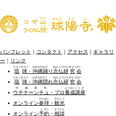
パンフレット
｜
コンタクト
｜
アクセス
｜
ギャラリ
ー
｜
リンク
りゅう
きゅう
おき
なわ
おど
ねん
ぶつ
けん
きゅう
かい
琉
球
・
沖
縄
踊
り
念
仏
研
究
会
りゅう
きゅう
おき
なわ
かく
ねん
ぶつ
けん
きゅう
かい
琉
球
・
沖
縄
隠
れ
念
仏
研
究
会
沖縄県民
よう
せい
こう
ざ
ウチナーンチュ
・プロ
養
成
講
座
さん
ぱい
かん
こう
オンライン
参
拝
・
観
光
よ
やく
そう
だん
オンライン
予
約
・
相
談