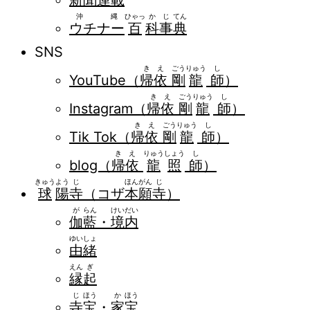
沖縄
ひゃっ
か
じ
てん
ウチナー
百
科
事
典
SNS
き
え
ごう
りゅう
し
YouTube（
帰
依
剛
龍
師
）
き
え
ごう
りゅう
し
Instagram（
帰
依
剛
龍
師
）
き
え
ごう
りゅう
し
Tik Tok（
帰
依
剛
龍
師
）
き
え
りゅう
しょう
し
blog（
帰
依
龍
照
師
）
きゅう
よう
じ
ほん
がん
じ
球
陽
寺
（コザ
本
願
寺
）
が
らん
けい
だい
伽
藍
・
境
内
ゆい
しょ
由
緒
えん
ぎ
縁
起
じ
ほう
か
ほう
寺
宝
・
家
宝